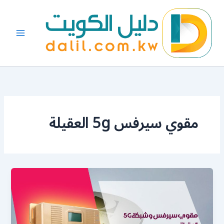
خطي
لى
لمحتوى
مقوي سيرفس 5g العقيلة