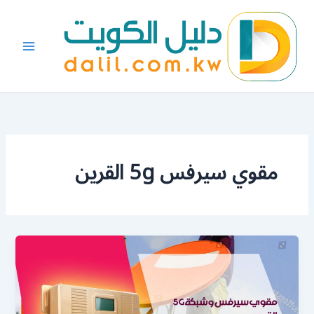
خطي
لى
لمحتوى
مقوي سيرفس 5g القرين