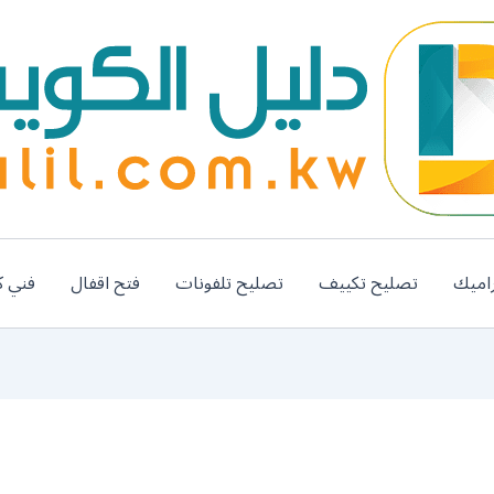
اميك
تصليح تكييف
تصليح تلفونات
فتح اقفال
فني ك