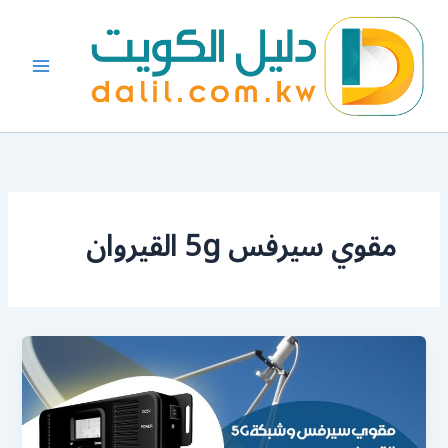
خطي
لى
لمحتوى
مقوي سيرفس 5g القيروان