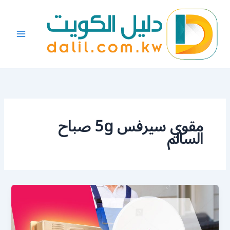
خطي
لى
لمحتوى
مقوي سيرفس 5g صباح
السالم