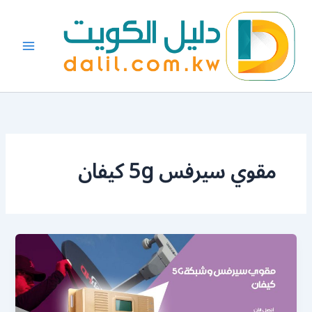
خطي
لى
لمحتوى
مقوي سيرفس 5g كيفان