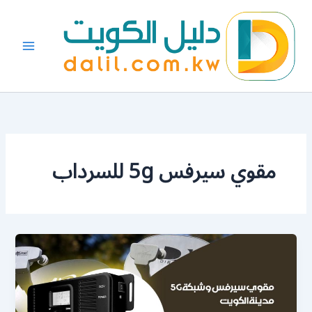
خطي
لى
لمحتوى
مقوي سيرفس 5g للسرداب