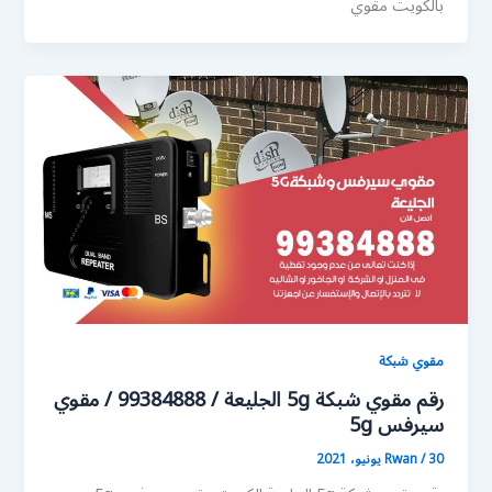
بالكويت مقوي
مقوي شبكة
رقم مقوي شبكة 5g الجليعة / 99384888 / مقوي
سيرفس 5g
30 يونيو، 2021
/
Rwan