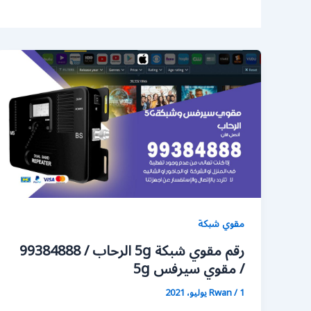
مقوي شبكة
رقم مقوي شبكة 5g الرحاب / 99384888
/ مقوي سيرفس 5g
1 يوليو، 2021
/
Rwan