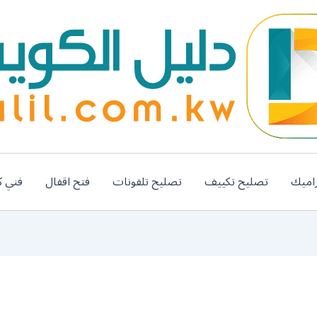
اميك
تصليح تكييف
تصليح تلفونات
فتح اقفال
فني ك