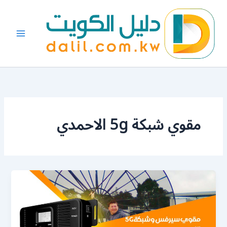
خطي
لى
لمحتوى
مقوي شبكة 5g الاحمدي