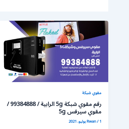
مقوي شبكة
رقم مقوي شبكة 5g الرابية / 99384888 /
مقوي سيرفس 5g
1 يوليو، 2021
/
Rwan