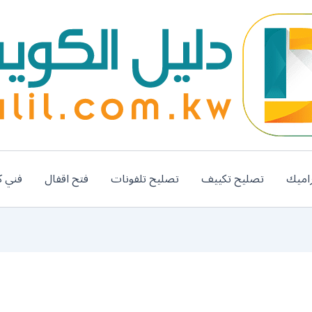
اميك
تصليح تكييف
تصليح تلفونات
فتح اقفال
فني ك