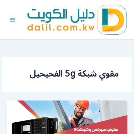
خطي
لى
لمحتوى
مقوي شبكة 5g الفحيحيل