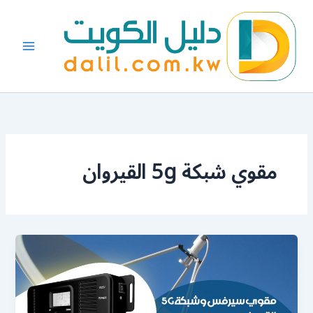
خطي
لى
لمحتوى
مقوي شبكة 5g القيروان