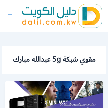
خطي
لى
لمحتوى
مقوي شبكة 5g عبدالله مبارك