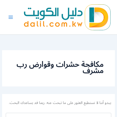
البحث
خطي
عن:
لى
لمحتوى
مكافحة حشرات وقوارض رب
مشرف
يبدو أننا لا نستطيع العثور على ما تبحث عنه. ربما قد يساعدك البحث.