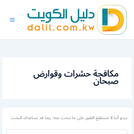
البحث
خطي
عن:
لى
لمحتوى
مكافحة حشرات وقوارض
صبحان
يبدو أننا لا نستطيع العثور على ما تبحث عنه. ربما قد يساعدك البحث.