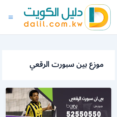
خطي
لى
لمحتوى
موزع بين سبورت الرقعي