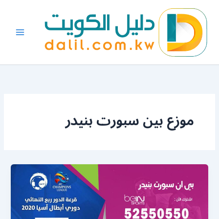
خطي
لى
لمحتوى
موزع بين سبورت بنيدر