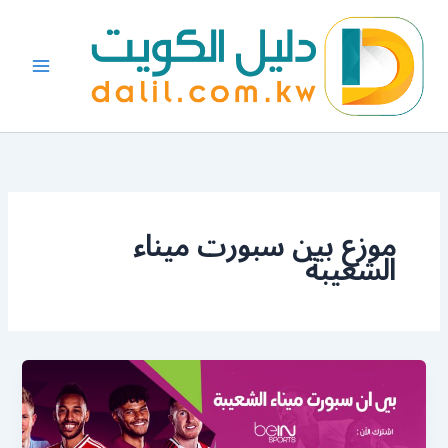
خطي
لى
لمحتوى
موزع بين سبورت ميناء
الشعيبة