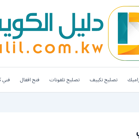
اميك
تصليح تكييف
تصليح تلفونات
فتح اقفال
فني ك