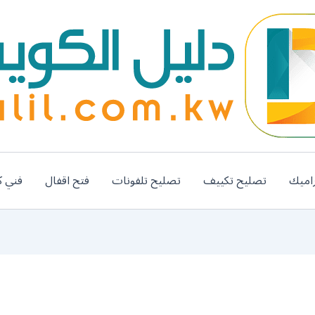
اميك
تصليح تكييف
تصليح تلفونات
فتح اقفال
فني ك