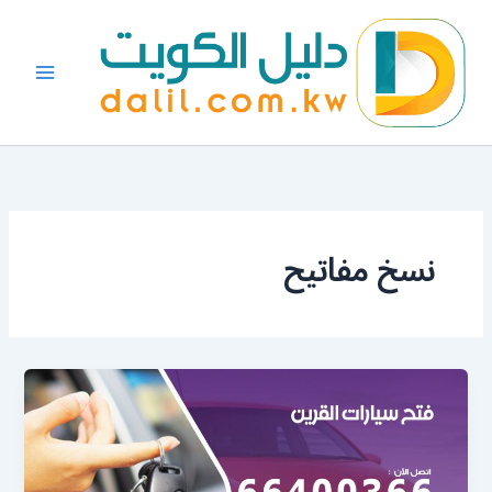
خطي
لى
لمحتوى
نسخ مفاتيح