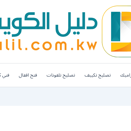
اميك
تصليح تكييف
تصليح تلفونات
فتح اقفال
فني ك