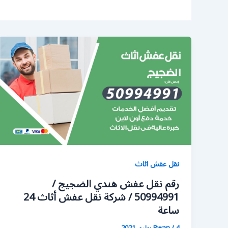
نقل عفش اثاث
رقم نقل عفش هندي الضجيج /
50994991 / شركة نقل عفش أثاث 24
ساعة
4 يوليو، 2021
/
Rwan