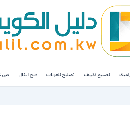
اميك
تصليح تكييف
تصليح تلفونات
فتح اقفال
فني ك