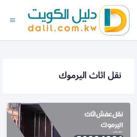
خطي
لى
لمحتوى
نقل اثاث اليرموك