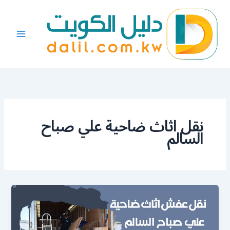
خطي
لى
لمحتوى
نقل اثاث ضاحية علي صباح
السالم