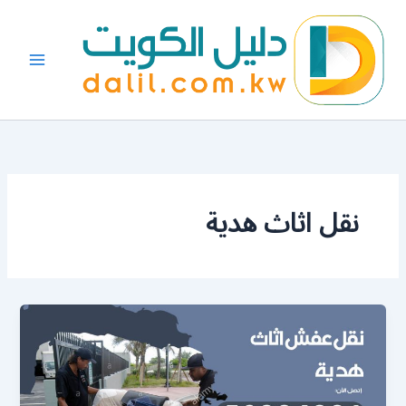
خطي
لى
لمحتوى
نقل اثاث هدية