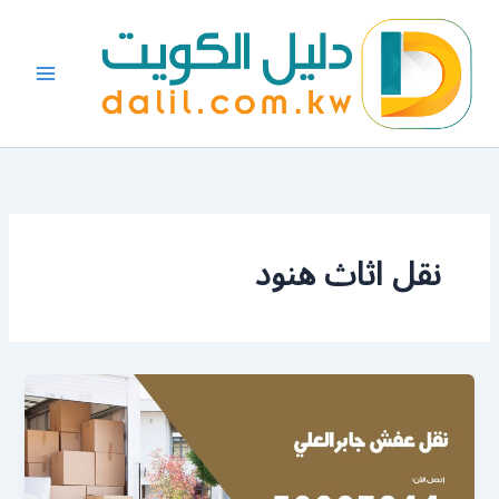
خطي
لى
لمحتوى
نقل اثاث هنود