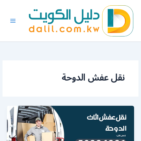
خطي
لى
لمحتوى
نقل عفش الدوحة