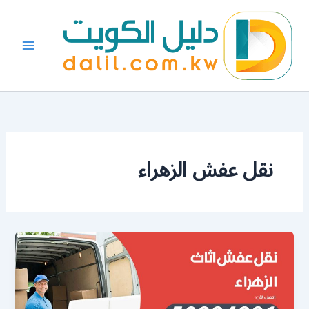
خطي
لى
لمحتوى
نقل عفش الزهراء