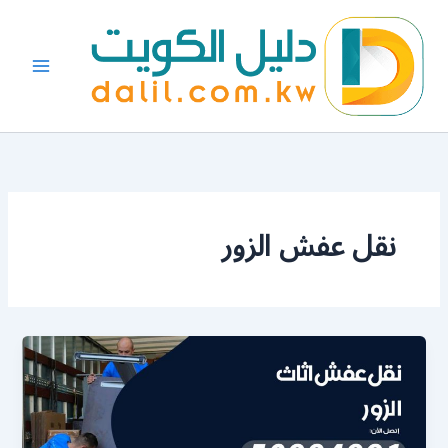
خطي
لى
لمحتوى
نقل عفش الزور