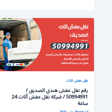
نقل عفش اثاث
رقم نقل عفش هندي الصديق /
50994991 / شركة نقل عفش أثاث 24
ساعة
4 يوليو، 2021
/
Rwan