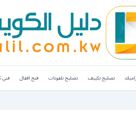
اميك
تصليح تكييف
تصليح تلفونات
فتح اقفال
فني ك