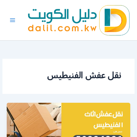
خطي
لى
لمحتوى
نقل عفش الفنيطيس