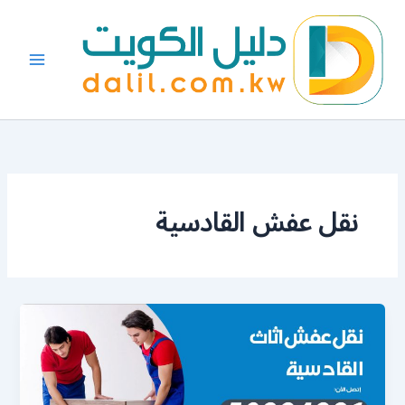
خطي
لى
لمحتوى
نقل عفش القادسية