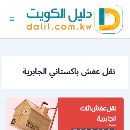
خطي
لى
لمحتوى
نقل عفش باكستاني الجابرية