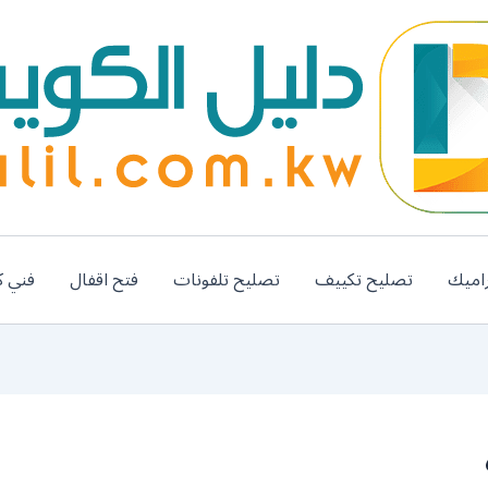
اميك
تصليح تكييف
تصليح تلفونات
فتح اقفال
فني ك