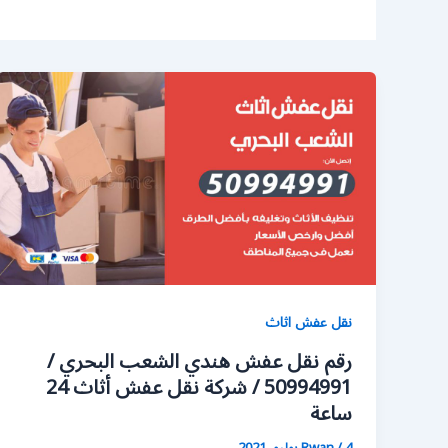
نقل عفش اثاث
رقم نقل عفش هندي الشعب البحري /
50994991 / شركة نقل عفش أثاث 24
ساعة
4 يوليو، 2021
/
Rwan