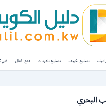
اميك
تصليح تكييف
تصليح تلفونات
فتح اقفال
فني ك
 البحري