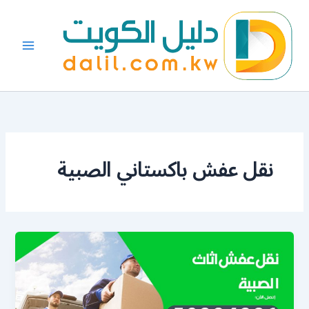
خطي
لى
لمحتوى
نقل عفش باكستاني الصبية