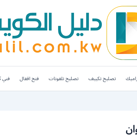
اميك
تصليح تكييف
تصليح تلفونات
فتح اقفال
فني ك
ان