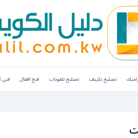
اميك
تصليح تكييف
تصليح تلفونات
فتح اقفال
فني ك
ت