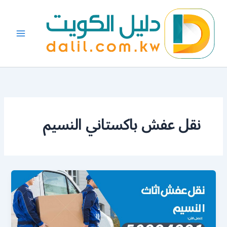
خطي
لى
لمحتوى
نقل عفش باكستاني النسيم