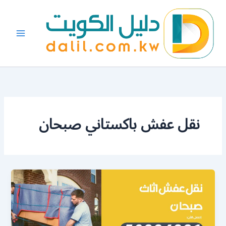
خطي
لى
لمحتوى
نقل عفش باكستاني صبحان