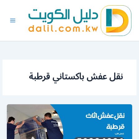
خطي
لى
لمحتوى
نقل عفش باكستاني قرطبة