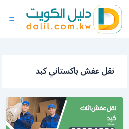
خطي
لى
لمحتوى
نقل عفش باكستاني كبد