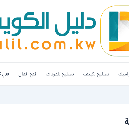
اميك
تصليح تكييف
تصليح تلفونات
فتح اقفال
فني ك
ة