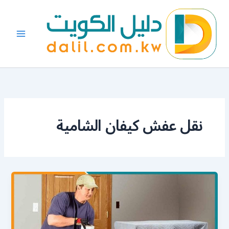
خطي
لى
لمحتوى
نقل عفش كيفان الشامية