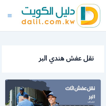
خطي
لى
لمحتوى
نقل عفش هندي البر