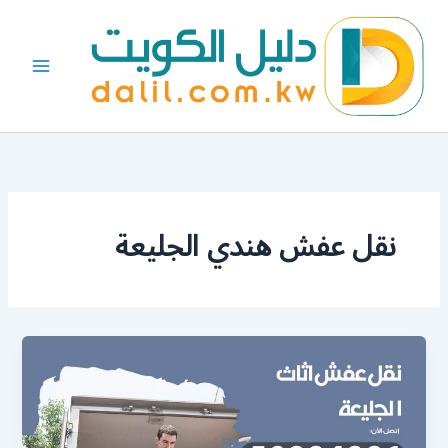
خطي
لى
لمحتوى
نقل عفش هندي الجليعة