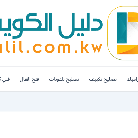
اميك
تصليح تكييف
تصليح تلفونات
فتح اقفال
فني ك