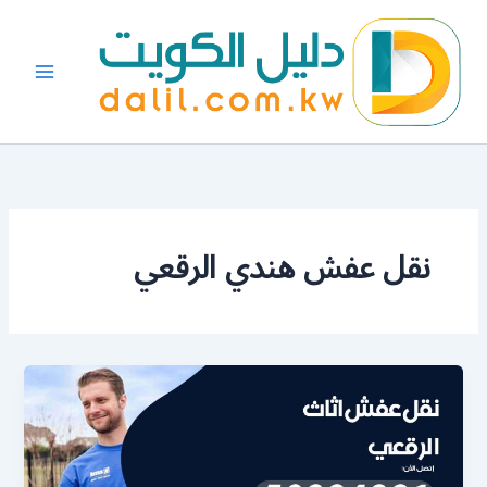
خطي
لى
لمحتوى
نقل عفش هندي الرقعي