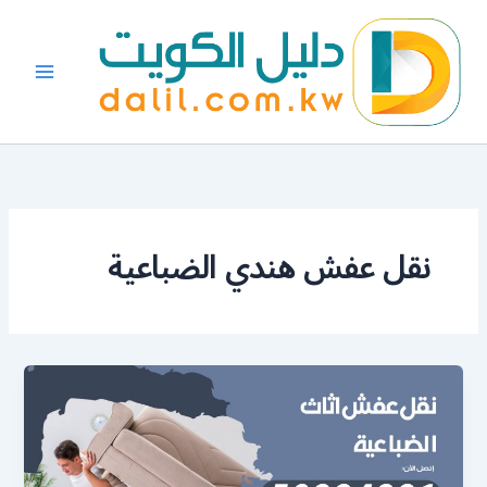
خطي
لى
لمحتوى
نقل عفش هندي الضباعية